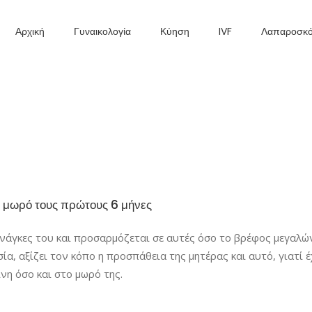
Αρχική
Γυναικολογία
Κύηση
IVF
Λαπαροσκ
το μωρό τους πρώτους 6 μήνες
ανάγκες του και προσαρμόζεται σε αυτές όσο το βρέφος μεγαλώ
Βραχύ Πρωτόκολλο με Α
σία, αξίζει τον κόπο η προσπάθεια της μητέρας και αυτό, γιατί έ
νη όσο και στο μωρό της.
Βραχύ Πρωτόκολλο με
Ανταγωνιστή