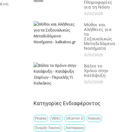
Πληροφορίες
αίνει
για τη Νόσο
31/01/2025
Μύθοι και
Αλήθειες για
τα
Σεξουαλικώς
Μεταδιδόμενα
Νοσήματα
31/01/2025
Βάλτε το
Χρόνο στην
Κατάψυξη
31/01/2025
Κατηγορίες Ενδιαφέροντος
Pilates
VBAC
Vitamin D
Άσκηση
Έναρξη Τοκετού
Ανεπάρκεια