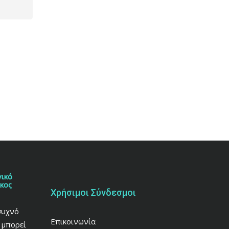
γικό
άκος
Χρήσιμοι Σύνδεσμοι
συχνό
Επικοινωνία
 μπορεί