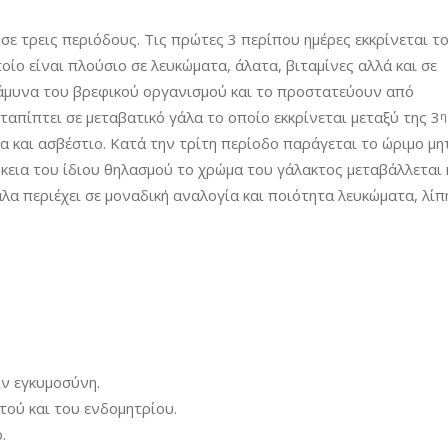
Μακρύ Πρωτόκολλο με Α
ε τρεις περιόδους. Τις πρώτες 3 περίπου ημέρες εκκρίνεται τ
ίο είναι πλούσιο σε λευκώματα, άλατα, βιταμίνες αλλά και σε
άμυνα του βρεφικού οργανισμού και το προστατεύουν από
ταπίπτει σε μεταβατικό γάλα το οποίο εκκρίνεται μεταξύ της 3
η
ια και ασβέστιο. Κατά την τρίτη περίοδο παράγεται το ώριμο μη
άρκεια του ίδιου θηλασμού το χρώμα του γάλακτος μεταβάλλεται
λα περιέχει σε μοναδική αναλογία και ποιότητα λευκώματα, λίπ
ν εγκυμοσύνη.
τού και του ενδομητρίου.
.