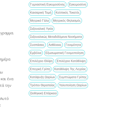
Γυμναστική Εγκυμοσύνης
Εγκυμοσύνη
Καισαρική Τομή
Κολπικός Τοκετός
Μητρικό Γάλα
Μητρικός Θηλασμός
Σεξουαλική Υγεία
όγραμμα.
Σεξουαλικώς Μεταδιδόμενα Νοσήματα
Συσπάσεις
Ασθένειες
Γονιμότητα
Εμβόλια
Εξωσωματική Γονιμοποίηση
 ημέρα
Επιλόχειο Θλίψη
Επιλόχειο Κατάθλιψη
Εποχική Γρίπη
Κατάθλιψη Της Λοχείας
αν
Κατάψυξη Ωαρίων
Συμπτώματα Γρίπης
 και ένα
τά την
Τρόποι Θεραπείας
Υαλοποίηση Ωαρίων
Ωοθηκική Επάρκεια
 Αυτό
ε