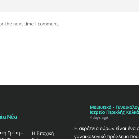
or the next time I comment.
Μαιευτικό - Γυναικολο
Ιατρείο Περικλής Καλκ
ία Νέα
4 days ago
Η ακράτεια ούρων είναι ένα 
Η Εποχική
γυναικολογικό πρόβλημα που