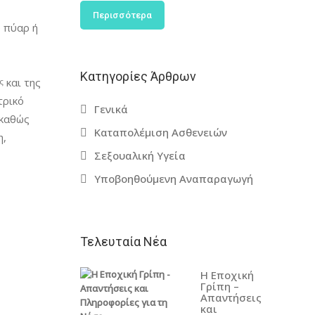
νάλογα
Περισσότερα
ο πύαρ ή
Κατηγορίες Άρθρων
και της
ς
τρικό
Γενικά
 καθώς
Καταπολέμιση Ασθενειών
η,
Σεξουαλική Υγεία
Υποβοηθούμενη Αναπαραγωγή
Τελευταία Νέα
Η Εποχική
Γρίπη –
Απαντήσεις
και