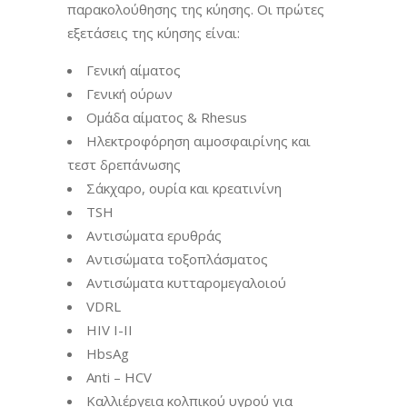
παρακολούθησης της κύησης. Οι πρώτες
εξετάσεις της κύησης είναι:
Γενική αίματος
Γενική ούρων
Ομάδα αίματος & Rhesus
Ηλεκτροφόρηση αιμοσφαιρίνης και
τεστ δρεπάνωσης
Σάκχαρο, ουρία και κρεατινίνη
TSH
Αντισώματα ερυθράς
Αντισώματα τοξοπλάσματος
Αντισώματα κυτταρομεγαλοιού
VDRL
HIV I-II
HbsAg
Anti – HCV
Καλλιέργεια κολπικού υγρού για