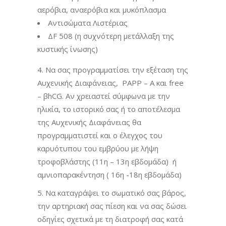
αερόβια, αναερόβια και μυκόπλασμα
Αντισώματα Λιστέριας
ΔF 508 (η συχνότερη μετάλλαξη της
κυστικής ίνωσης)
4. Να σας προγραμματίσει την εξέταση της
Αυχενικής Διαφάνειας, PAPP – A και free
– βhCG. Αν χρειαστεί σύμφωνα με την
ηλικία, το ιστορικό σας ή το αποτέλεσμα
της Αυχενικής Διαφάνειας θα
προγραμματιστεί και ο έλεγχος του
καρυότυπου του εμβρύου με λήψη
τροφοβλάστης (11η – 13η εβδομάδα) ή
αμνιοπαρακέντηση ( 16η -18η εβδομάδα)
5. Να καταγράψει το σωματικό σας βάρος,
την αρτηριακή σας πίεση και να σας δώσει
οδηγίες σχετικά με τη διατροφή σας κατά