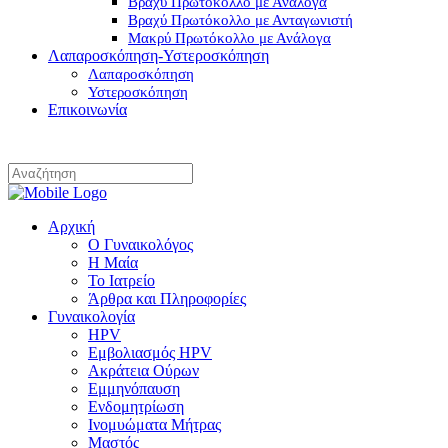
Βραχύ Πρωτόκολλο με Ανάλογα
Βραχύ Πρωτόκολλο με Ανταγωνιστή
Μακρύ Πρωτόκολλο με Ανάλογα
Λαπαροσκόπηση-Υστεροσκόπηση
Λαπαροσκόπηση
Υστεροσκόπηση
Επικοινωνία
Αρχική
Ο Γυναικολόγος
Η Μαία
Το Ιατρείο
Άρθρα και Πληροφορίες
Γυναικολογία
HPV
Εμβολιασμός HPV
Ακράτεια Ούρων
Εμμηνόπαυση
Ενδομητρίωση
Ινομυώματα Μήτρας
Μαστός