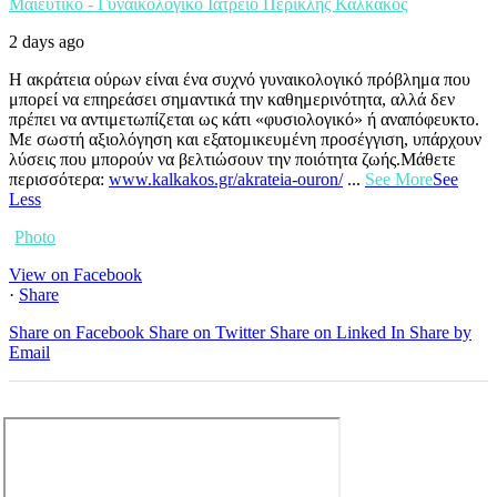
Μαιευτικό - Γυναικολογικό Ιατρείο Περικλής Καλκάκος
2 days ago
Η ακράτεια ούρων είναι ένα συχνό γυναικολογικό πρόβλημα που
μπορεί να επηρεάσει σημαντικά την καθημερινότητα, αλλά δεν
πρέπει να αντιμετωπίζεται ως κάτι «φυσιολογικό» ή αναπόφευκτο.
Με σωστή αξιολόγηση και εξατομικευμένη προσέγγιση, υπάρχουν
λύσεις που μπορούν να βελτιώσουν την ποιότητα ζωής.
Μάθετε
περισσότερα:
www.kalkakos.gr/akrateia-ouron/
...
See More
See
Less
Photo
View on Facebook
·
Share
Share on Facebook
Share on Twitter
Share on Linked In
Share by
Email