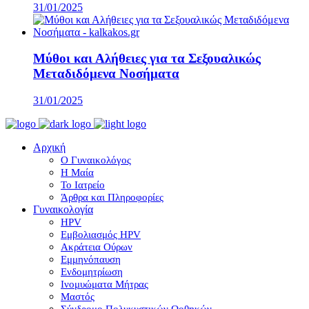
31/01/2025
Μύθοι και Αλήθειες για τα Σεξουαλικώς
Μεταδιδόμενα Νοσήματα
31/01/2025
Αρχική
Ο Γυναικολόγος
Η Μαία
Το Ιατρείο
Άρθρα και Πληροφορίες
Γυναικολογία
HPV
Εμβολιασμός HPV
Ακράτεια Ούρων
Εμμηνόπαυση
Ενδομητρίωση
Ινομυώματα Μήτρας
Μαστός
Σύνδρομο Πολυκυστικών Ωοθηκών