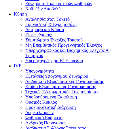
Σύνδρομο Πολυκυστικών Ωοθηκών
Καθ’ έξιν Αποβολές
Κύηση
Αναλγησία στον Τοκετό
Γυμναστική & Εγκυμοσύνη
Διατροφή και Κύηση
Είστε Έγκυος;
Συμπτώματα Έναρξης Τοκετού
Μη Επεμβατικός Προγεννητικός Έλεγχος
Υπερηχογραφικός και Βιοχημικός Έλεγχος Α’
Τριμήνου
Υπερηχογράφημα Β΄ Επιπέδου
IVF
Υπογονιμότητα
Εξετάσεις Υπογόνιμου Ζευγαριού
Διαδικασία Εξωσωματικής Γονιμοποίησης
Στάδια Εξωσωματικής Γονιμοποίησης
Τεχνικές Εξωσωματικής Γονιμοποίησης
Υποβοηθούμενη Εκκόλαψη
Φυσικός Κύκλος
Προεμφυτευτική Διάγνωση
Δωρεά Ωαρίων
Ωοθηκική Επάρκεια
Ανδρικός Παράγοντας
Διαδικασία Συλλογής Σπέρματος