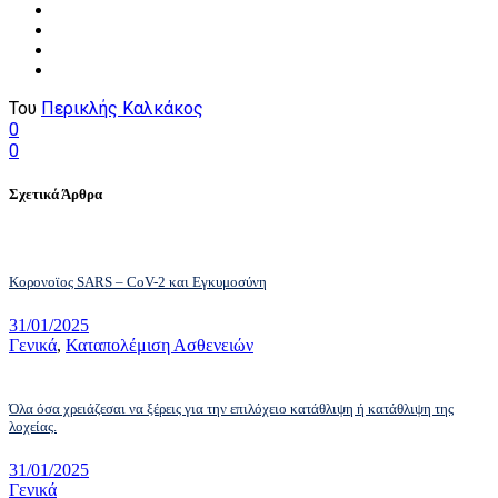
Του
Περικλής Καλκάκος
0
0
Σχετικά Άρθρα
Κορονοϊος SARS – CoV-2 και Εγκυμοσύνη
31/01/2025
Γενικά
,
Καταπολέμιση Ασθενειών
Όλα όσα χρειάζεσαι να ξέρεις για την επιλόχειο κατάθλιψη ή κατάθλιψη της
λοχείας.
31/01/2025
Γενικά