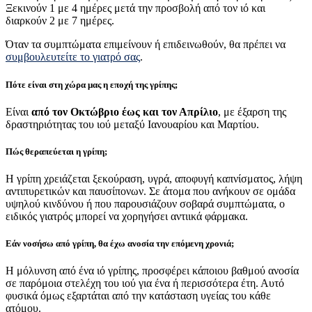
Ξεκινούν 1 με 4 ημέρες μετά την προσβολή από τον ιό και
διαρκούν 2 με 7 ημέρες.
Όταν τα συμπτώματα επιμείνουν ή επιδεινωθούν, θα πρέπει να
συμβουλευτείτε το γιατρό σας
.
Πότε είναι στη χώρα μας η εποχή της γρίπης;
Είναι
από τον Οκτώβριο έως και τον Απρίλιο
, με έξαρση της
δραστηριότητας του ιού μεταξύ Ιανουαρίου και Μαρτίου.
Πώς θεραπεύεται η γρίπη;
Η γρίπη χρειάζεται ξεκούραση, υγρά, αποφυγή καπνίσματος, λήψη
αντιπυρετικών και παυσίπονων. Σε άτομα που ανήκουν σε ομάδα
υψηλού κινδύνου ή που παρουσιάζουν σοβαρά συμπτώματα, ο
ειδικός γιατρός μπορεί να χορηγήσει αντιικά φάρμακα.
Εάν νοσήσω από γρίπη, θα έχω ανοσία την επόμενη χρονιά;
Η μόλυνση από ένα ιό γρίπης, προσφέρει κάποιου βαθμού ανοσία
σε παρόμοια στελέχη του ιού για ένα ή περισσότερα έτη. Αυτό
φυσικά όμως εξαρτάται από την κατάσταση υγείας του κάθε
ατόμου.