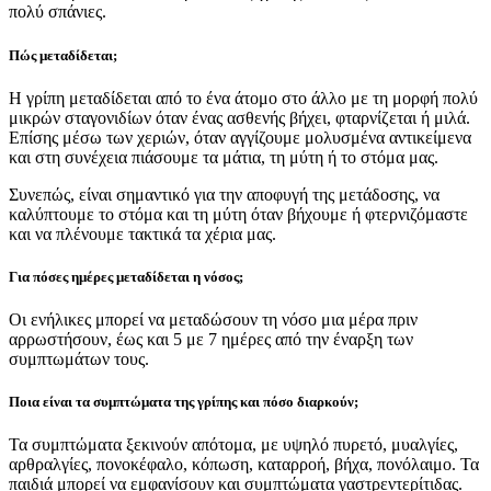
πολύ σπάνιες.
Πώς μεταδίδεται;
Η γρίπη μεταδίδεται από το ένα άτομο στο άλλο με τη μορφή πολύ
μικρών σταγονιδίων όταν ένας ασθενής βήχει, φταρνίζεται ή μιλά.
Επίσης μέσω των χεριών, όταν αγγίζουμε μολυσμένα αντικείμενα
και στη συνέχεια πιάσουμε τα μάτια, τη μύτη ή το στόμα μας.
Συνεπώς, είναι σημαντικό για την αποφυγή της μετάδοσης, να
καλύπτουμε το στόμα και τη μύτη όταν βήχουμε ή φτερνιζόμαστε
και να πλένουμε τακτικά τα χέρια μας.
Για πόσες ημέρες μεταδίδεται η νόσος;
Οι ενήλικες μπορεί να μεταδώσουν τη νόσο μια μέρα πριν
αρρωστήσουν, έως και 5 με 7 ημέρες από την έναρξη των
συμπτωμάτων τους.
Ποια είναι τα συμπτώματα της γρίπης και πόσο διαρκούν;
Τα συμπτώματα ξεκινούν απότομα, με υψηλό πυρετό, μυαλγίες,
αρθραλγίες, πονοκέφαλο, κόπωση, καταρροή, βήχα, πονόλαιμο. Τα
παιδιά μπορεί να εμφανίσουν και συμπτώματα γαστρεντερίτιδας.