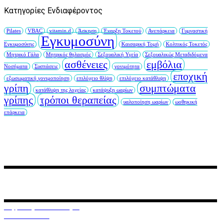
Κατηγορίες Ενδιαφέροντος
Pilates
VBAC
vitamin d
Άσκηση
Έναρξη Τοκετού
Ανεπάρκεια
Γυμναστική
Εγκυμοσύνη
Εγκυμοσύνης
Καισαρική Τομή
Κολπικός Τοκετός
Μητρικό Γάλα
Μητρικός θηλασμός
Σεξουαλική Υγεία
Σεξουαλικώς Μεταδιδόμενα
ασθένειες
εμβόλια
Νοσήματα
Συσπάσεις
γονιμότητα
εποχική
εξωσωματική γονιμοποίηση
επιλόχειο θλίψη
επιλόχειο κατάθλιψη
γρίπη
συμπτώματα
κατάθλιψη της λοχείας
κατάψυξη ωαρίων
γρίπης
τρόποι θεραπείας
υαλοποίηση ωαρίων
ωοθηκική
επάρκεια
Ο διαδικτυακός αυτός τόπος, δημιουργήθηκε για να σας
ενημερώνει σχετικά με γυναικολογικά και μαιευτικά θέματα,
ζητήματα υπογονιμότητας και εξωσωματικής γονιμοποίησης.
Κηφισίας & Φωκίδος 3
11526, Αμπελόκηποι, Αθήνα
210 777 99 88