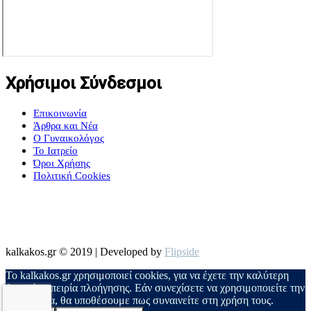
Χρήσιμοι Σύνδεσμοι
Επικοινωνία
Άρθρα και Νέα
Ο Γυναικολόγος
Το Ιατρείο
Όροι Χρήσης
Πολιτική Cookies
kalkakos.gr © 2019 | Developed by
Flipside
Το kalkakos.gr χρησιμοποιεί cookies, για να έχετε την καλύτερη
δυνατή εμπειρία πλοήγησης. Εάν συνεχίσετε να χρησιμοποιείτε την
ιστοσελίδα, θα υποθέσουμε πως συναινείτε στη χρήση τους.