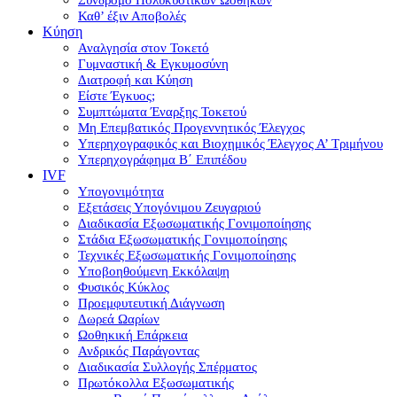
Καθ’ έξιν Αποβολές
Κύηση
Αναλγησία στον Τοκετό
Γυμναστική & Εγκυμοσύνη
Διατροφή και Κύηση
Είστε Έγκυος;
Συμπτώματα Έναρξης Τοκετού
Μη Επεμβατικός Προγεννητικός Έλεγχος
Υπερηχογραφικός και Βιοχημικός Έλεγχος Α’ Τριμήνου
Υπερηχογράφημα Β΄ Επιπέδου
IVF
Υπογονιμότητα
Εξετάσεις Υπογόνιμου Ζευγαριού
Διαδικασία Εξωσωματικής Γονιμοποίησης
Στάδια Εξωσωματικής Γονιμοποίησης
Τεχνικές Εξωσωματικής Γονιμοποίησης
Υποβοηθούμενη Εκκόλαψη
Φυσικός Κύκλος
Προεμφυτευτική Διάγνωση
Δωρεά Ωαρίων
Ωοθηκική Επάρκεια
Ανδρικός Παράγοντας
Διαδικασία Συλλογής Σπέρματος
Πρωτόκολλα Εξωσωματικής