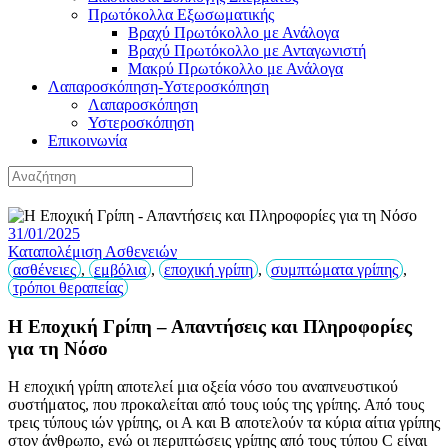
Πρωτόκολλα Εξωσωματικής
Βραχύ Πρωτόκολλο με Ανάλογα
Βραχύ Πρωτόκολλο με Ανταγωνιστή
Μακρύ Πρωτόκολλο με Ανάλογα
Λαπαροσκόπηση-Υστεροσκόπηση
Λαπαροσκόπηση
Υστεροσκόπηση
Επικοινωνία
31/01/2025
Καταπολέμιση Ασθενειών
ασθένειες
,
εμβόλια
,
εποχική γρίπη
,
συμπτώματα γρίπης
,
τρόποι θεραπείας
Η Εποχική Γρίπη – Απαντήσεις και Πληροφορίες
για τη Νόσο
Η εποχική γρίπη αποτελεί μια οξεία νόσο του αναπνευστικού
συστήματος, που προκαλείται από τους ιούς της γρίπης. Από τους
τρεις τύπους ιών γρίπης, οι Α και Β αποτελούν τα κύρια αίτια γρίπης
στον άνθρωπο, ενώ οι περιπτώσεις γρίπης από τους τύπου C είναι