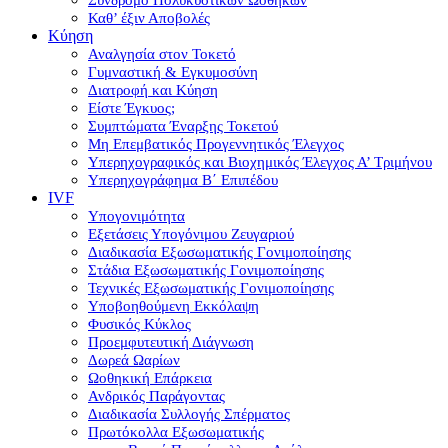
Καθ’ έξιν Αποβολές
Κύηση
Αναλγησία στον Τοκετό
Γυμναστική & Εγκυμοσύνη
Διατροφή και Κύηση
Είστε Έγκυος;
Συμπτώματα Έναρξης Τοκετού
Μη Επεμβατικός Προγεννητικός Έλεγχος
Υπερηχογραφικός και Βιοχημικός Έλεγχος Α’ Τριμήνου
Υπερηχογράφημα Β΄ Επιπέδου
IVF
Υπογονιμότητα
Εξετάσεις Υπογόνιμου Ζευγαριού
Διαδικασία Εξωσωματικής Γονιμοποίησης
Στάδια Εξωσωματικής Γονιμοποίησης
Τεχνικές Εξωσωματικής Γονιμοποίησης
Υποβοηθούμενη Εκκόλαψη
Φυσικός Κύκλος
Προεμφυτευτική Διάγνωση
Δωρεά Ωαρίων
Ωοθηκική Επάρκεια
Ανδρικός Παράγοντας
Διαδικασία Συλλογής Σπέρματος
Πρωτόκολλα Εξωσωματικής