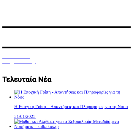
Ο διαδικτυακός αυτός τόπος, δημιουργήθηκε για να σας
ενημερώνει σχετικά με γυναικολογικά και μαιευτικά θέματα,
ζητήματα υπογονιμότητας και εξωσωματικής γονιμοποίησης.
Κηφισίας & Φωκίδος 3
11526, Αμπελόκηποι, Αθήνα
210 777 99 88
info@kalkakos.gr
Facebook
Τελευταία Νέα
Η Εποχική Γρίπη – Απαντήσεις και Πληροφορίες για τη Νόσο
31/01/2025