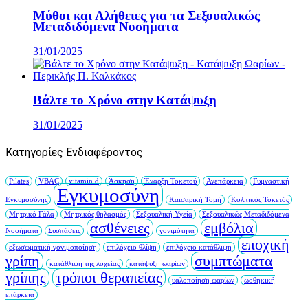
Μύθοι και Αλήθειες για τα Σεξουαλικώς
Μεταδιδόμενα Νοσήματα
31/01/2025
Βάλτε το Χρόνο στην Κατάψυξη
31/01/2025
Κατηγορίες Ενδιαφέροντος
Pilates
VBAC
vitamin d
Άσκηση
Έναρξη Τοκετού
Ανεπάρκεια
Γυμναστική
Εγκυμοσύνη
Εγκυμοσύνης
Καισαρική Τομή
Κολπικός Τοκετός
Μητρικό Γάλα
Μητρικός θηλασμός
Σεξουαλική Υγεία
Σεξουαλικώς Μεταδιδόμενα
ασθένειες
εμβόλια
Νοσήματα
Συσπάσεις
γονιμότητα
εποχική
εξωσωματική γονιμοποίηση
επιλόχειο θλίψη
επιλόχειο κατάθλιψη
γρίπη
συμπτώματα
κατάθλιψη της λοχείας
κατάψυξη ωαρίων
γρίπης
τρόποι θεραπείας
υαλοποίηση ωαρίων
ωοθηκική
επάρκεια