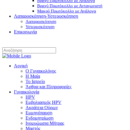
Βραχύ Πρωτόκολλο με Ανάλογα
Βραχύ Πρωτόκολλο με Ανταγωνιστή
Μακρύ Πρωτόκολλο με Ανάλογα
Λαπαροσκόπηση-Υστεροσκόπηση
Λαπαροσκόπηση
Υστεροσκόπηση
Επικοινωνία
Αρχική
Ο Γυναικολόγος
Η Μαία
Το Ιατρείο
Άρθρα και Πληροφορίες
Γυναικολογία
HPV
Εμβολιασμός HPV
Ακράτεια Ούρων
Εμμηνόπαυση
Ενδομητρίωση
Ινομυώματα Μήτρας
Μαστός