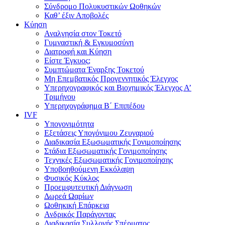
Σύνδρομο Πολυκυστικών Ωοθηκών
Καθ’ έξιν Αποβολές
Κύηση
Αναλγησία στον Τοκετό
Γυμναστική & Εγκυμοσύνη
Διατροφή και Κύηση
Είστε Έγκυος;
Συμπτώματα Έναρξης Τοκετού
Μη Επεμβατικός Προγεννητικός Έλεγχος
Υπερηχογραφικός και Βιοχημικός Έλεγχος Α’
Τριμήνου
Υπερηχογράφημα Β΄ Επιπέδου
IVF
Υπογονιμότητα
Εξετάσεις Υπογόνιμου Ζευγαριού
Διαδικασία Εξωσωματικής Γονιμοποίησης
Στάδια Εξωσωματικής Γονιμοποίησης
Τεχνικές Εξωσωματικής Γονιμοποίησης
Υποβοηθούμενη Εκκόλαψη
Φυσικός Κύκλος
Προεμφυτευτική Διάγνωση
Δωρεά Ωαρίων
Ωοθηκική Επάρκεια
Ανδρικός Παράγοντας
Διαδικασία Συλλογής Σπέρματος