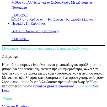
Μύθοι και Αλήθειες για τα Σεξουαλικώς Μεταδιδόμενα
Νοσήματα
31/01/2025
Βάλτε το Χρόνο στην Κατάψυξη
31/01/2025
Μαιευτικό - Γυναικολογικό Ιατρείο Περικλής Καλκάκος
2 days ago
Η ακράτεια ούρων είναι ένα συχνό γυναικολογικό πρόβλημα που
μπορεί να επηρεάσει σημαντικά την καθημερινότητα, αλλά δεν
πρέπει να αντιμετωπίζεται ως κάτι «φυσιολογικό» ή αναπόφευκτο.
Με σωστή αξιολόγηση και εξατομικευμένη προσέγγιση, υπάρχουν
λύσεις που μπορούν να βελτιώσουν την ποιότητα ζωής.
Μάθετε
περισσότερα:
www.kalkakos.gr/akrateia-ouron/
...
See More
See
Less
Photo
View on Facebook