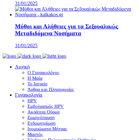
31/01/2025
Μύθοι και Αλήθειες για τα Σεξουαλικώς
Μεταδιδόμενα Νοσήματα
31/01/2025
Αρχική
Ο Γυναικολόγος
Η Μαία
Το Ιατρείο
Άρθρα και Πληροφορίες
Γυναικολογία
HPV
Εμβολιασμός HPV
Ακράτεια Ούρων
Εμμηνόπαυση
Ενδομητρίωση
Ινομυώματα Μήτρας
Μαστός
Σύνδρομο Πολυκυστικών Ωοθηκών