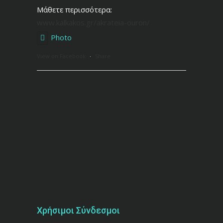
Μάθετε περισσότερα:
www.kalkakos.gr/akrateia-ouron/
Photo
View on Facebook
·
Share
Χρήσιμοι Σύνδεσμοι