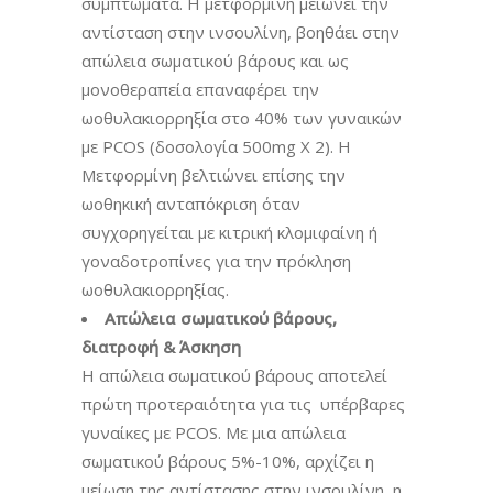
συμπτώματα. Η μετφορμίνη μειώνει την
αντίσταση στην ινσουλίνη, βοηθάει στην
απώλεια σωματικού βάρους και ως
μονοθεραπεία επαναφέρει την
ωοθυλακιορρηξία στο 40% των γυναικών
με PCOS (δοσολογία 500mg X 2). Η
Μετφορμίνη βελτιώνει επίσης την
ωοθηκική ανταπόκριση όταν
συγχορηγείται με κιτρική κλομιφαίνη ή
γοναδοτροπίνες για την πρόκληση
ωοθυλακιορρηξίας.
Απώλεια σωματικού βάρους,
διατροφή & Άσκηση
Η απώλεια σωματικού βάρους αποτελεί
πρώτη προτεραιότητα για τις υπέρβαρες
γυναίκες με PCOS. Με μια απώλεια
σωματικού βάρους 5%-10%, αρχίζει η
μείωση της αντίστασης στην ινσουλίνη, η