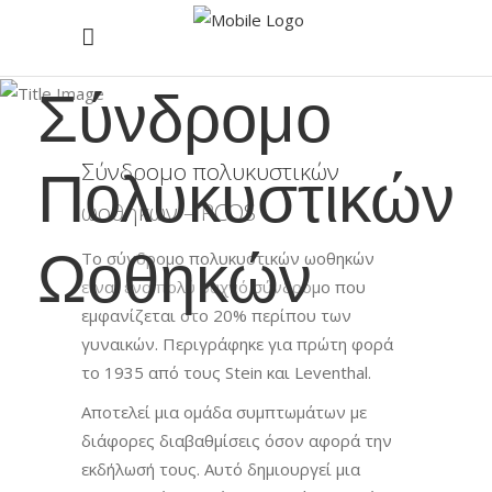
Σύνδρομο
Πολυκυστικών
Σύνδρομο πολυκυστικών
ωοθηκών – PCOS
Ωοθηκών
Το σύνδρομο πολυκυστικών ωοθηκών
είναι ένα πολύ συχνό σύνδρομο που
εμφανίζεται στο 20% περίπου των
γυναικών. Περιγράφηκε για πρώτη φορά
το 1935 από τους Stein και Leventhal.
Αποτελεί μια ομάδα συμπτωμάτων με
διάφορες διαβαθμίσεις όσον αφορά την
εκδήλωσή τους. Αυτό δημιουργεί μια