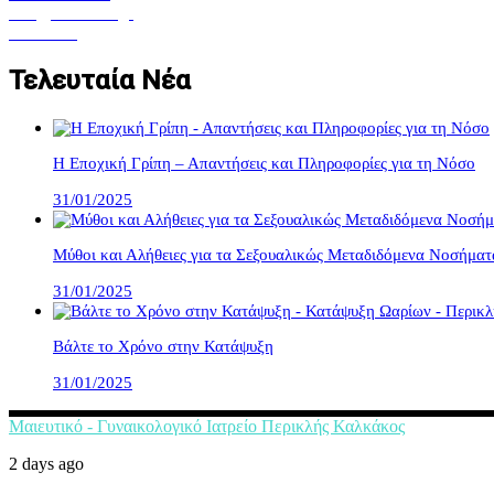
info@kalkakos.gr
Facebook
Τελευταία Νέα
Η Εποχική Γρίπη – Απαντήσεις και Πληροφορίες για τη Νόσο
31/01/2025
Μύθοι και Αλήθειες για τα Σεξουαλικώς Μεταδιδόμενα Νοσήματ
31/01/2025
Βάλτε το Χρόνο στην Κατάψυξη
31/01/2025
Μαιευτικό - Γυναικολογικό Ιατρείο Περικλής Καλκάκος
2 days ago