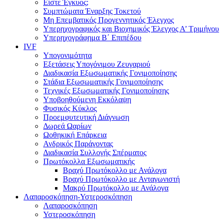
Είστε Έγκυος;
Συμπτώματα Έναρξης Τοκετού
Μη Επεμβατικός Προγεννητικός Έλεγχος
Υπερηχογραφικός και Βιοχημικός Έλεγχος Α’ Τριμήνου
Υπερηχογράφημα Β΄ Επιπέδου
IVF
Υπογονιμότητα
Εξετάσεις Υπογόνιμου Ζευγαριού
Διαδικασία Εξωσωματικής Γονιμοποίησης
Στάδια Εξωσωματικής Γονιμοποίησης
Τεχνικές Εξωσωματικής Γονιμοποίησης
Υποβοηθούμενη Εκκόλαψη
Φυσικός Κύκλος
Προεμφυτευτική Διάγνωση
Δωρεά Ωαρίων
Ωοθηκική Επάρκεια
Ανδρικός Παράγοντας
Διαδικασία Συλλογής Σπέρματος
Πρωτόκολλα Εξωσωματικής
Βραχύ Πρωτόκολλο με Ανάλογα
Βραχύ Πρωτόκολλο με Ανταγωνιστή
Μακρύ Πρωτόκολλο με Ανάλογα
Λαπαροσκόπηση-Υστεροσκόπηση
Λαπαροσκόπηση
Υστεροσκόπηση