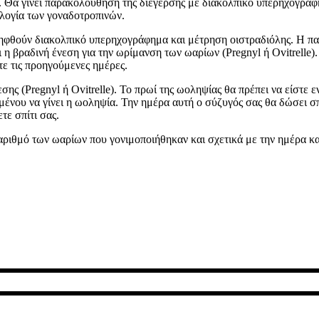
ς. Θα γίνει παρακολούθηση της διέγερσης με διακολπικό υπερηχογράφη
ολογία των γοναδοτροπινών.
αληφθούν διακολπικό υπερηχογράφημα και μέτρηση οιστραδιόλης. Η π
ι η βραδινή ένεση για την ωρίμανση των ωαρίων (Pregnyl ή Ovitrelle)
ε τις προηγούμενες ημέρες.
ης (Pregnyl ή Ovitrelle). Το πρωί της ωοληψίας θα πρέπει να είστε εν
μένου να γίνει η ωοληψία. Την ημέρα αυτή ο σύζυγός σας θα δώσει σ
τε σπίτι σας.
αριθμό των ωαρίων που γονιμοποιήθηκαν και σχετικά με την ημέρα κ
σχετικά με γυναικολογικά και μαιευτικά θέματα, ζητήματα υπογονιμό