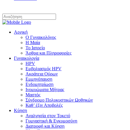
Αρχική
Ο Γυναικολόγος
Η Μαία
Το Ιατρείο
Άρθρα και Πληροφορίες
Γυναικολογία
HPV
Εμβολιασμός HPV
Ακράτεια Ούρων
Εμμηνόπαυση
Ενδομητρίωση
Ινομυώματα Μήτρας
Μαστός
Σύνδρομο Πολυκυστικών Ωοθηκών
Καθ’ έξιν Αποβολές
Κύηση
Αναλγησία στον Τοκετό
Γυμναστική & Εγκυμοσύνη
Διατροφή και Κύηση