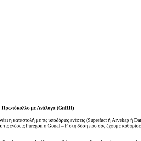
 Πρωτόκολλο με Ανάλογα (GnRH)
άει η καταστολή με τις υποδόριες ενέσεις (Suprefact ή Arvekap ή D
ε τις ενέσεις Puregon ή Gonal – F στη δόση που σας έχουμε καθορίσε