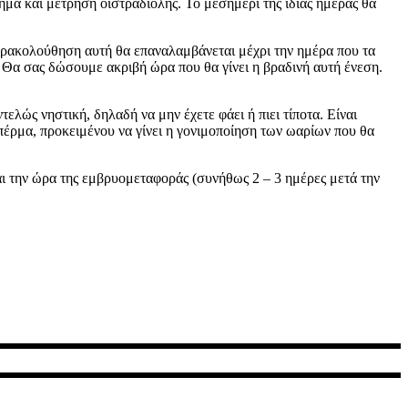
μα και μέτρηση οιστραδιόλης. Το μεσημέρι της ίδιας ημέρας θα
αρακολούθηση αυτή θα επαναλαμβάνεται μέχρι την ημέρα που τα
. Θα σας δώσουμε ακριβή ώρα που θα γίνει η βραδινή αυτή ένεση.
τελώς νηστική, δηλαδή να μην έχετε φάει ή πιει τίποτα. Είναι
πέρμα, προκειμένου να γίνει η γονιμοποίηση των ωαρίων που θα
αι την ώρα της εμβρυομεταφοράς (συνήθως 2 – 3 ημέρες μετά την
τητας και εξωσωματικής γονιμοποίησης.