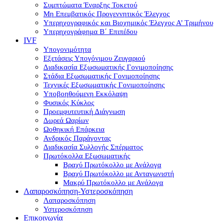
Συμπτώματα Έναρξης Τοκετού
Μη Επεμβατικός Προγεννητικός Έλεγχος
Υπερηχογραφικός και Βιοχημικός Έλεγχος Α’ Τριμήνου
Υπερηχογράφημα Β΄ Επιπέδου
IVF
Υπογονιμότητα
Εξετάσεις Υπογόνιμου Ζευγαριού
Διαδικασία Εξωσωματικής Γονιμοποίησης
Στάδια Εξωσωματικής Γονιμοποίησης
Τεχνικές Εξωσωματικής Γονιμοποίησης
Υποβοηθούμενη Εκκόλαψη
Φυσικός Κύκλος
Προεμφυτευτική Διάγνωση
Δωρεά Ωαρίων
Ωοθηκική Επάρκεια
Ανδρικός Παράγοντας
Διαδικασία Συλλογής Σπέρματος
Πρωτόκολλα Εξωσωματικής
Βραχύ Πρωτόκολλο με Ανάλογα
Βραχύ Πρωτόκολλο με Ανταγωνιστή
Μακρύ Πρωτόκολλο με Ανάλογα
Λαπαροσκόπηση-Υστεροσκόπηση
Λαπαροσκόπηση
Υστεροσκόπηση
Επικοινωνία