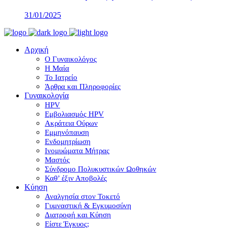
31/01/2025
Αρχική
Ο Γυναικολόγος
Η Μαία
Το Ιατρείο
Άρθρα και Πληροφορίες
Γυναικολογία
HPV
Εμβολιασμός HPV
Ακράτεια Ούρων
Εμμηνόπαυση
Ενδομητρίωση
Ινομυώματα Μήτρας
Μαστός
Σύνδρομο Πολυκυστικών Ωοθηκών
Καθ’ έξιν Αποβολές
Κύηση
Αναλγησία στον Τοκετό
Γυμναστική & Εγκυμοσύνη
Διατροφή και Κύηση
Είστε Έγκυος;