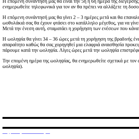
Η επόμενη συνάντησή μας θα είναι την 5η ή 6η ημέρα της διέγερση
ενημερωθείτε τηλεφωνικά για τον αν θα πρέπει να αλλάξετε τη δοσ
Η επόμενη συνάντησή μας θα γίνει 2 – 3 ημέρες μετά και θα επαν
ωοθυλάκιά σας θα έχουν φτάσει στο κατάλληλο μέγεθος, για να γίνε
Μετά την ένεση αυτή, σταματάει η χορήγηση των ενέσεων που κάνατ
Η ωοληψία θα γίνει 34 – 36 ώρες μετά τη χορήγηση της βραδινής ένεσ
απαραίτητο καθώς θα σας χορηγηθεί μια ελαφριά αναισθησία προκει
πάρουμε κατά την ωοληψία. Λίγες ώρες μετά την ωοληψία επιστρέφε
Την επομένη ημέρα της ωοληψίας, θα ενημερωθείτε σχετικά με τον 
ωοληψία).
Ο διαδικτυακός αυτός τόπος, δημιουργήθηκε για να σας ενημερώνει 
Κηφισίας & Φωκίδος 3
11526, Αμπελόκηποι, Αθήνα
210 777 99 88