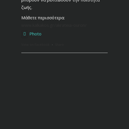
ζωής.
Μάθετε περισσότερα:
www.kalkakos.gr/akrateia-ouron/
Photo
View on Facebook
·
Share