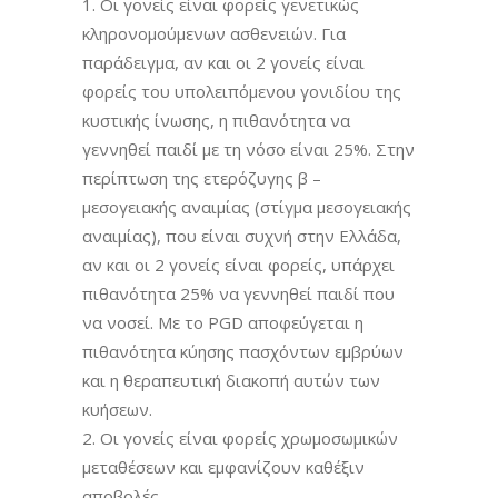
Οι γονείς είναι φορείς γενετικώς
κληρονομούμενων ασθενειών. Για
παράδειγμα, αν και οι 2 γονείς είναι
φορείς του υπολειπόμενου γονιδίου της
κυστικής ίνωσης, η πιθανότητα να
γεννηθεί παιδί με τη νόσο είναι 25%. Στην
περίπτωση της ετερόζυγης β –
μεσογειακής αναιμίας (στίγμα μεσογειακής
αναιμίας), που είναι συχνή στην Ελλάδα,
αν και οι 2 γονείς είναι φορείς, υπάρχει
πιθανότητα 25% να γεννηθεί παιδί που
να νοσεί. Με το PGD αποφεύγεται η
πιθανότητα κύησης πασχόντων εμβρύων
και η θεραπευτική διακοπή αυτών των
κυήσεων.
Οι γονείς είναι φορείς χρωμοσωμικών
μεταθέσεων και εμφανίζουν καθέξιν
αποβολές.