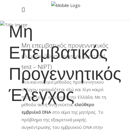
Μη
Επεμβατικός
Μη επεμβατικός προγεννητικός
έλεγχος (Non invasive prenatal
Προγεννητικός
test – NIPT)
Μια καινούργια μέθοδος προγεννητικού
Έλεγχος
ελέγχου εφαρμόζεται εδώ και λίγο καιρό
παγκοσμίως, αλλά και στην Ελλάδα. Με τη
μέθοδο αυτή ανιχνεύεται
ελεύθερο
εμβρυϊκό
DNA
στο αίμα της μητέρας. Το
πρόβλημα της εξαιρετικά μικρής
συγκέντρωσης του εμβρυϊκού DNA στην