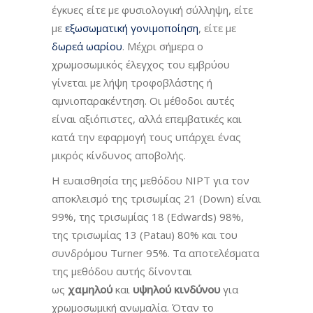
έγκυες είτε με φυσιολογική σύλληψη, είτε
με
εξωσωματική γονιμοποίηση
, είτε με
δωρεά ωαρίου
. Μέχρι σήμερα ο
χρωμοσωμικός έλεγχος του εμβρύου
γίνεται με λήψη τροφοβλάστης ή
αμνιοπαρακέντηση. Οι μέθοδοι αυτές
είναι αξιόπιστες, αλλά επεμβατικές και
κατά την εφαρμογή τους υπάρχει ένας
μικρός κίνδυνος αποβολής.
Η ευαισθησία της μεθόδου NIPT για τον
αποκλεισμό της τρισωμίας 21 (Down) είναι
99%, της τρισωμίας 18 (Edwards) 98%,
της τρισωμίας 13 (Patau) 80% και του
συνδρόμου Turner 95%. Τα αποτελέσματα
της μεθόδου αυτής δίνονται
ως
χαμηλού
και
υψηλού κινδύνου
για
χρωμοσωμική ανωμαλία. Όταν το