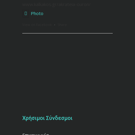
www.kalkakos.gr/akrateia-ouron/
Photo
View on Facebook
·
Share
Χρήσιμοι Σύνδεσμοι
Επικοινωνία