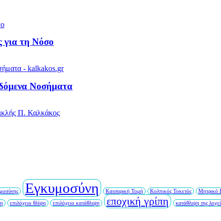
 για τη Νόσο
ιδόμενα Νοσήματα
Εγκυμοσύνη
μοσύνης
Καισαρική Τομή
Κολπικός Τοκετός
Μητρικό 
εποχική γρίπη
ση
επιλόχειο θλίψη
επιλόχειο κατάθλιψη
κατάθλιψη της λοχε