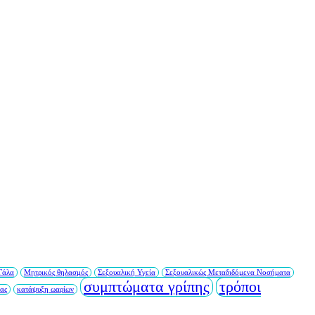
Γάλα
Μητρικός θηλασμός
Σεξουαλική Υγεία
Σεξουαλικώς Μεταδιδόμενα Νοσήματα
συμπτώματα γρίπης
τρόποι
ίας
κατάψυξη ωαρίων