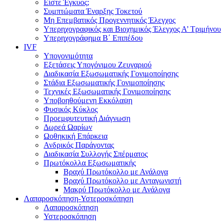
Είστε Έγκυος;
Συμπτώματα Έναρξης Τοκετού
Μη Επεμβατικός Προγεννητικός Έλεγχος
Υπερηχογραφικός και Βιοχημικός Έλεγχος Α’ Τριμήνου
Υπερηχογράφημα Β΄ Επιπέδου
IVF
Υπογονιμότητα
Εξετάσεις Υπογόνιμου Ζευγαριού
Διαδικασία Εξωσωματικής Γονιμοποίησης
Στάδια Εξωσωματικής Γονιμοποίησης
Τεχνικές Εξωσωματικής Γονιμοποίησης
Υποβοηθούμενη Εκκόλαψη
Φυσικός Κύκλος
Προεμφυτευτική Διάγνωση
Δωρεά Ωαρίων
Ωοθηκική Επάρκεια
Ανδρικός Παράγοντας
Διαδικασία Συλλογής Σπέρματος
Πρωτόκολλα Εξωσωματικής
Βραχύ Πρωτόκολλο με Ανάλογα
Βραχύ Πρωτόκολλο με Ανταγωνιστή
Μακρύ Πρωτόκολλο με Ανάλογα
Λαπαροσκόπηση-Υστεροσκόπηση
Λαπαροσκόπηση
Υστεροσκόπηση