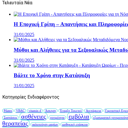
Τελευταία Νέα
Η Εποχική Γρίπη – Απαντήσεις και Πληροφορίες
31/01/2025
Μύθοι και Αλήθειες για τα Σεξουαλικώς Μεταδ
31/01/2025
Βάλτε το Χρόνο στην Κατάψυξη
31/01/2025
Κατηγορίες Ενδιαφέροντος
Pilates
VBAC
vitamin d
Άσκηση
Έναρξη Τοκετού
Ανεπάρκεια
Γυμναστική Εγκυ
ασθένειες
εμβόλια
Συσπάσεις
γονιμότητα
εξωσωματική γονιμοποίη
θεραπείας
υαλοποίηση ωαρίων
ωοθηκική επάρκεια