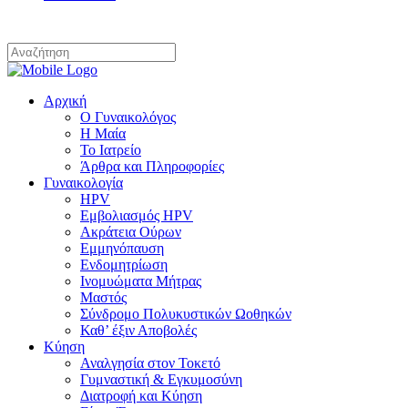
Αρχική
Ο Γυναικολόγος
Η Μαία
Το Ιατρείο
Άρθρα και Πληροφορίες
Γυναικολογία
HPV
Εμβολιασμός HPV
Ακράτεια Ούρων
Εμμηνόπαυση
Ενδομητρίωση
Ινομυώματα Μήτρας
Μαστός
Σύνδρομο Πολυκυστικών Ωοθηκών
Καθ’ έξιν Αποβολές
Κύηση
Αναλγησία στον Τοκετό
Γυμναστική & Εγκυμοσύνη
Διατροφή και Κύηση