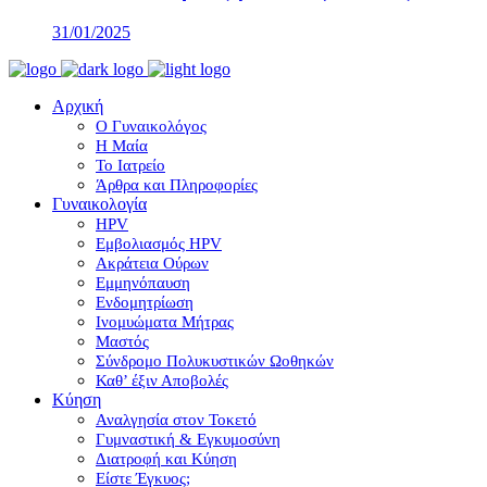
31/01/2025
Αρχική
Ο Γυναικολόγος
Η Μαία
Το Ιατρείο
Άρθρα και Πληροφορίες
Γυναικολογία
HPV
Εμβολιασμός HPV
Ακράτεια Ούρων
Εμμηνόπαυση
Ενδομητρίωση
Ινομυώματα Μήτρας
Μαστός
Σύνδρομο Πολυκυστικών Ωοθηκών
Καθ’ έξιν Αποβολές
Κύηση
Αναλγησία στον Τοκετό
Γυμναστική & Εγκυμοσύνη
Διατροφή και Κύηση
Είστε Έγκυος;