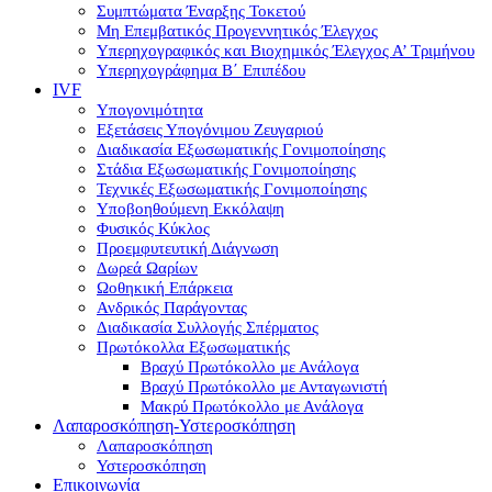
Συμπτώματα Έναρξης Τοκετού
Μη Επεμβατικός Προγεννητικός Έλεγχος
Υπερηχογραφικός και Βιοχημικός Έλεγχος Α’ Τριμήνου
Υπερηχογράφημα Β΄ Επιπέδου
IVF
Υπογονιμότητα
Εξετάσεις Υπογόνιμου Ζευγαριού
Διαδικασία Εξωσωματικής Γονιμοποίησης
Στάδια Εξωσωματικής Γονιμοποίησης
Τεχνικές Εξωσωματικής Γονιμοποίησης
Υποβοηθούμενη Εκκόλαψη
Φυσικός Κύκλος
Προεμφυτευτική Διάγνωση
Δωρεά Ωαρίων
Ωοθηκική Επάρκεια
Ανδρικός Παράγοντας
Διαδικασία Συλλογής Σπέρματος
Πρωτόκολλα Εξωσωματικής
Βραχύ Πρωτόκολλο με Ανάλογα
Βραχύ Πρωτόκολλο με Ανταγωνιστή
Μακρύ Πρωτόκολλο με Ανάλογα
Λαπαροσκόπηση-Υστεροσκόπηση
Λαπαροσκόπηση
Υστεροσκόπηση
Επικοινωνία